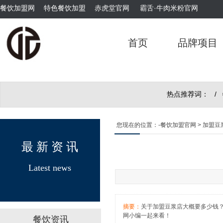
餐饮加盟网
特色餐饮加盟
赤虎堂官网
霸舌·牛肉米粉官网
霸舌酸汤肥牛粉
首页
品牌项目
热点推荐词： /
您现在的位置：
-餐饮加盟官网
> 加盟
霸舌原汤牛肉丸米粉
最 新 资 讯
Latest news
摘要：
关于加盟豆浆店大概要多少钱
网小编一起来看！
餐饮资讯