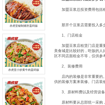
加盟豆浆总投资费用包括租金
那开个
豆浆
店需要投入多
赤虎堂秘制猪肘盖码饭
1、门店租金
加盟
豆浆
店
租赁门店是重
美食城是比较好的，吃饭的人比
区不同店面租金不等，仅供参
2、装修费用
赤虎堂小炒黄牛肉盖码饭
店内的装修是非常重要的。外
供的装修方案来装修。门店装
3、原材料费以及经营设备
原材料要从总部统一采购，能