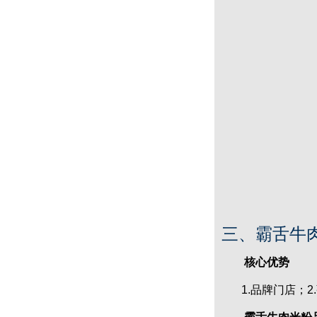
赤虎堂火爆猪肝盖码饭
赤虎堂肉末豆角盖码饭
三、霸舌牛
核心优势
1.品牌门店；2.