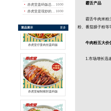
霸舌产品
赤虎堂盖码饭总店在哪里
10/30
赤虎堂干豆角烧肉盖码饭
赤虎堂是现炒的吗？味道怎
10/30
霸舌牛肉米粉主要
粉、番茄
臊子
粉等
菜品展示
更多
牛肉粉五大价
赤虎堂仔姜肉丝盖码饭
1.市场增长迅速；
赤虎堂秘制猪肘盖码饭