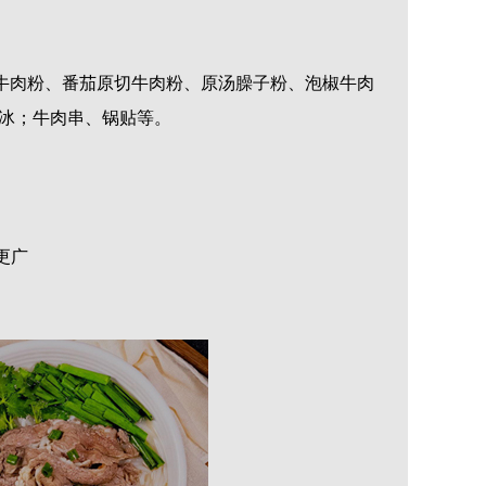
牛肉粉、番茄原切牛肉粉、原汤
臊子
粉、泡椒
牛肉
绵冰；牛肉串、锅贴等。
更广