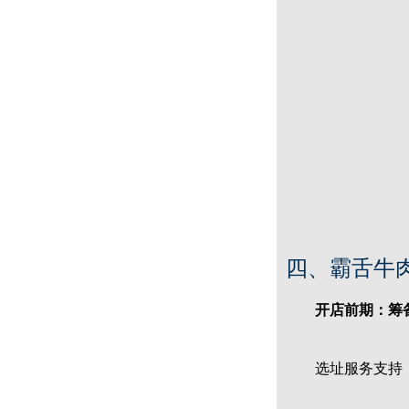
赤虎堂干豆角烧肉盖码饭
四、霸舌牛
赤虎堂仔姜肉丝盖码饭
开店前期：筹
选址服务支持：