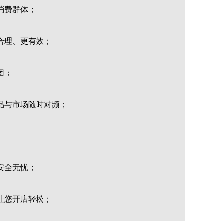
消费群体；
合理、更有效；
团；
品与市场随时对频；
安全无忧；
让您开店轻松；