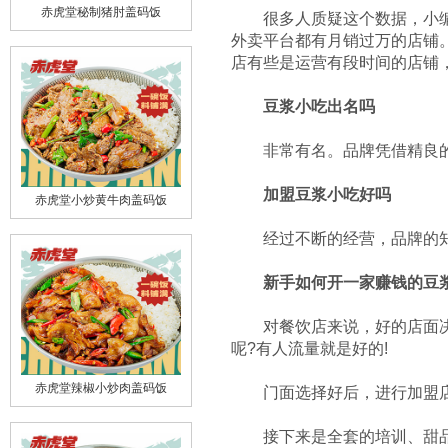
很多人质疑这个数据，小编之
赤虎堂秘制猪肘盖码饭
外卖平台都有月销过万的店铺
店有些是运营有段时间的店铺
豆浆小吃出名吗
非常有名。品牌凭借精良的
加盟
豆浆小吃
好吗
赤虎堂小炒黄牛肉盖码饭
经过不断的经营，品牌的知名
新手如何开一家赚钱的豆
对餐饮店来说，好的店面决定
呢?有人流量就是好的!
门面选择好后，进行加盟店的
赤虎堂辣椒小炒肉盖码饭
接下来是全套的培训、甜品