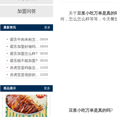
加盟问答
关于
豆浆小吃万单是真的
何，怎么怎么样等等，今天餐
赤虎堂干豆角烧肉盖码饭
最新资讯
更多
霸舌牛肉米粉怎么样
09/04
霸舌加盟好做吗?赚钱吗?
09/04
霸舌加盟怎么样?
08/30
霸舌能不能加盟?
08/30
赤虎堂盖码饭总店在哪里
10/30
赤虎堂仔姜肉丝盖码饭
赤虎堂是现炒的吗？味道怎
10/30
菜品展示
更多
豆浆小吃万单是真的吗
?