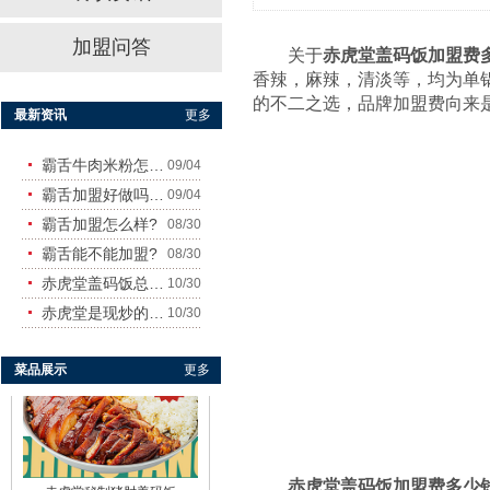
加盟问答
关于
赤虎堂盖码饭加盟费
香辣，麻辣，清淡等，均为单
赤虎堂干豆角烧肉盖码饭
的不二之选，品牌加盟费向来
最新资讯
更多
霸舌牛肉米粉怎么样
09/04
霸舌加盟好做吗?赚钱吗?
09/04
霸舌加盟怎么样?
08/30
霸舌能不能加盟?
08/30
赤虎堂盖码饭总店在哪里
10/30
赤虎堂仔姜肉丝盖码饭
赤虎堂是现炒的吗？味道怎
10/30
菜品展示
更多
赤虎堂盖码饭加盟费多少