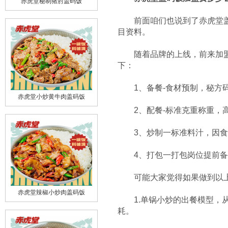
赤虎堂秘制猪肘盖码饭
前面咱们也说到了赤虎堂盖码
目资料。
随着品牌的上线，前来加盟的
下：
1、备餐-食材预制，秘方码
赤虎堂小炒黄牛肉盖码饭
2、配餐-标准克重称重，高
3、炒制一标准料汁，因食材
4、打包一打包岗位提前备
可能大家觉得如果做到以上，
赤虎堂辣椒小炒肉盖码饭
1.单锅小炒的出餐模型，从
耗。