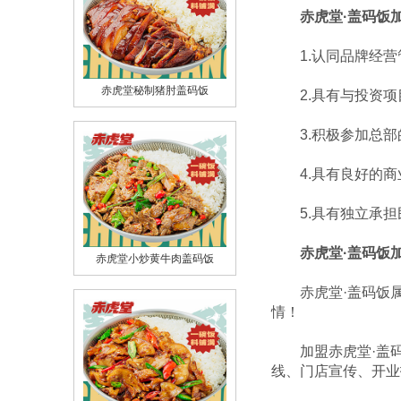
赤虎堂·盖码饭
1.认同品牌经营
2.具有与投资项
赤虎堂秘制猪肘盖码饭
3.积极参加总部
4.具有良好的商
5.具有独立承担
赤虎堂·盖码饭
赤虎堂小炒黄牛肉盖码饭
赤虎堂·盖码饭属于
情！
加盟赤虎堂·盖码
线、门店宣传、开业