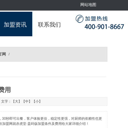
网站地图
加盟资讯
联系我们
官网
/
费用
7 文字：【
大
】【
中
】【
小
】
，30秒即可出餐，客户体验更佳，稳定性更强，对厨师的依赖性也更
饮加盟网就赤虎堂·盖码饭加盟条件及费用给大家详细介绍！