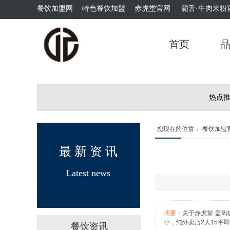
餐饮加盟网
特色餐饮加盟
赤虎堂官网
霸舌·牛肉米粉
霸舌酸汤肥牛粉
首页
热点
您现在的位置：
-餐饮加盟
霸舌原汤牛肉丸米粉
最 新 资 讯
Latest news
摘要：
关于赤虎堂·盖
小，纯外卖店2人15平
餐饮资讯