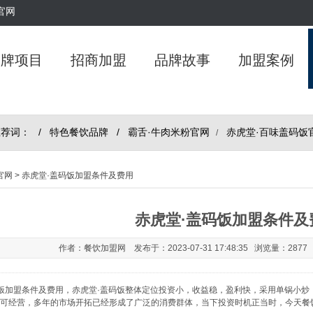
官网
品牌项目
招商加盟
品牌故事
加盟案例
推荐词： /
特色餐饮品牌
/
霸舌·牛肉米粉官网
赤虎堂·百味盖码饭
/
官网
> 赤虎堂·盖码饭加盟条件及费用
赤虎堂·盖码饭加盟条件及
作者：餐饮加盟网 发布于：2023-07-31 17:48:35 浏览量：287
码饭加盟条件及费用，赤虎堂·盖码饭整体定位投资小，收益稳，盈利快，采用单锅小炒
即可经营，多年的市场开拓已经形成了广泛的消费群体，当下投资时机正当时，今天餐