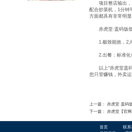
项目整店输出，零经
配合炒菜机，1分钟
赤虎堂辣椒小炒肉盖码饭
方面都具有非常明显
赤虎堂·盖码饭低
1.极致能效，2人即
2.出餐：标准化备
以上“赤虎堂盖码饭
赤虎堂火爆猪肝盖码饭
您只管赚钱，外卖运
上一篇：
赤虎堂·盖码
下一篇：
赤虎堂【官网
赤虎堂肉末豆角盖码饭
首页
联系