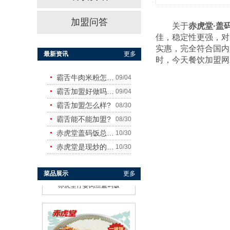
霸舌酸菜牛肉米粉
加盟问答
关于
赤虎堂·盖
佳，稳定性更强，对
实惠，完全符合国内
最新资讯
更多
时，今天餐饮加盟网
霸舌牛肉米粉怎么样
09/04
霸舌加盟好做吗?赚钱吗?
09/04
赤虎堂干豆角烧肉盖码饭
霸舌加盟怎么样?
08/30
霸舌能不能加盟?
08/30
赤虎堂盖码饭总店在哪里
10/30
赤虎堂是现炒的吗？味道怎
10/30
菜品展示
更多
赤虎堂仔姜肉丝盖码饭