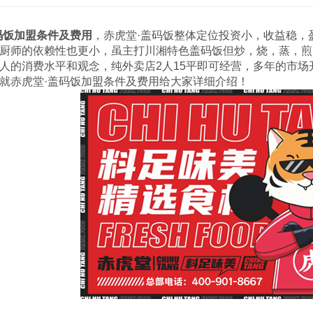
码饭加盟条件及费用
，赤虎堂·盖码饭整体定位投资小，收益稳，
厨师的依赖性也更小，虽主打川湘特色盖码饭但炒，烧，蒸，煎
人的消费水平和观念，纯外卖店2人15平即可经营，多年的市
就赤虎堂·盖码饭加盟条件及费用给大家详细介绍！