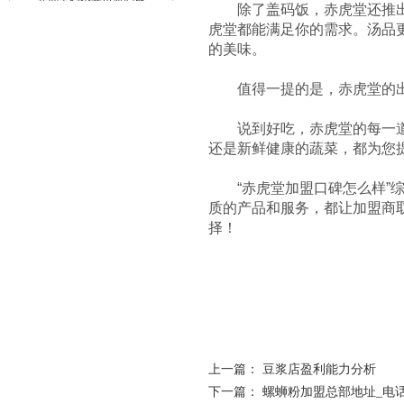
除了盖码饭，赤虎堂还推出了
赤虎堂肉末豆角盖码饭
虎堂都能满足你的需求。汤品
的美味。
值得一提的是，赤虎堂的出餐
说到好吃，赤虎堂的每一道菜
还是新鲜健康的蔬菜，都为您
霸舌酸汤肥牛粉
“赤虎堂加盟口碑怎么样”综
质的产品和服务，都让加盟商
择！
霸舌原汤牛肉丸米粉
上一篇：
豆浆店盈利能力分析
下一篇：
螺蛳粉加盟总部地址_电