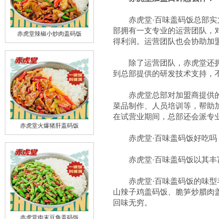
赤虎堂
·百味
盖码饭总部实
部拥有一支专业的运营团队，
赤虎堂辣椒小炒肉盖码饭
得利润。运营团队也会协助加
除了运营团队，赤虎堂还拥有
到总部提供的研发技术支持，
赤虎堂总部对加盟商提供的扶
菜品制作、人员培训等，帮助
在试营业期间，总部还会派专
赤虎堂火爆猪肝盖码饭
赤虎堂·百味盖码饭好吃吗
赤虎堂
·百味
盖码饭以其丰
赤虎堂
·百味
盖码饭的味型
山辣子鸡盖码饭、脆笋炒腊肉
回味无穷。