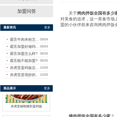
加盟问答
赤虎堂干豆角烧肉盖码饭
关于
烤肉拌饭全国有多少
对美食的追求，这一美食市场
盟的小伙伴前来咨询烤肉拌饭
最新资讯
更多
霸舌牛肉米粉怎么样
09/04
霸舌加盟好做吗?赚钱吗?
09/04
霸舌加盟怎么样?
08/30
霸舌能不能加盟?
08/30
赤虎堂仔姜肉丝盖码饭
赤虎堂盖码饭总店在哪里
10/30
赤虎堂是现炒的吗？味道怎
10/30
菜品展示
更多
赤虎堂秘制猪肘盖码饭
烤肉拌饭全国有多少家
？