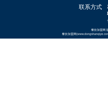
联系方式
赤虎堂秘制猪肘盖码饭
餐饮加盟网
餐饮加盟网(www.dongshanqi
赤虎堂小炒黄牛肉盖码饭
赤虎堂辣椒小炒肉盖码饭