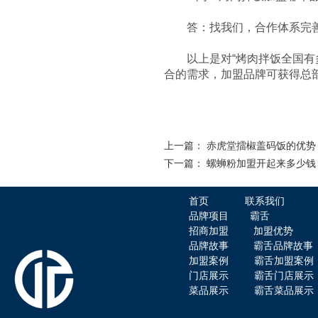
答：找我们，合作体系完善
以上是对“烤肉拌饭全国有多
合的需求，加盟品牌可获得总
赤虎堂干豆角烧肉盖码饭
上一篇：
赤虎堂擂椒盖码饭的优势
下一篇：
螺蛳粉加盟开起来多少钱
首页
联系我们
品牌项目
霸舌
赤虎堂仔姜肉丝盖码饭
招商加盟
加盟优势
品牌故事
霸舌品牌故事
加盟案例
霸舌加盟案例
门店展示
霸舌门店展示
菜品展示
霸舌菜品展示