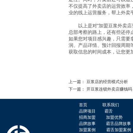
不仅提高了外卖店的运营效率
赤虎堂肉末豆角盖码饭
业的线上运营服务，帮上外卖
以上是对“加盟豆浆外卖店要
总部考察的路上，还有些还停
如果您对项目感兴趣，只需要拿起
润、产品详情、预计回报周期
获取信息的时间成本，让您更
霸舌酸汤肥牛粉
上一篇：
豆浆店的经营模式分析
下一篇：
开豆浆连锁外卖店赚钱吗
首页
联系我们
品牌项目
霸舌
招商加盟
加盟优势
霸舌原汤牛肉丸米粉
品牌故事
霸舌品牌故事
加盟案例
霸舌加盟案例