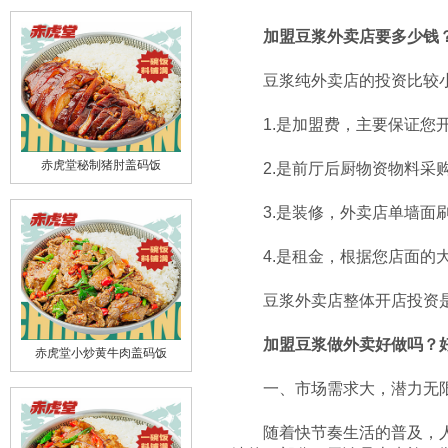
加盟豆浆外卖店要多少钱
豆浆纯外卖店的投资比较小
1.是加盟费，主要保证您开
2.是前厅后厨物资物料采
赤虎堂秘制猪肘盖码饭
3.是装修，外卖店单墙面刷
4.是租金，根据您店面的大
豆浆外卖店整体开店投资是可
加盟豆浆做外卖好做吗？
赤虎堂小炒黄牛肉盖码饭
一、市场需求大，潜力无
随着快节奏生活的普及，人们