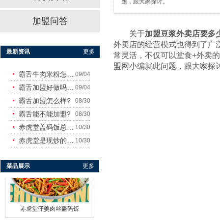
题，跟大家探讨。
加盟问答
霸舌酸菜牛肉米粉
关于
加盟豆浆外卖店要多
外卖店的经营模式也得到了广
最新资讯
更多
常灵活，不仅可以堂食+外卖
盟网小编就此问题，跟大家探
霸舌牛肉米粉怎么样
09/04
霸舌加盟好做吗?赚钱吗?
09/04
霸舌加盟怎么样?
08/30
霸舌能不能加盟?
08/30
赤虎堂干豆角烧肉盖码饭
赤虎堂盖码饭总店在哪里
10/30
赤虎堂是现炒的吗？味道怎
10/30
菜品展示
更多
赤虎堂仔姜肉丝盖码饭