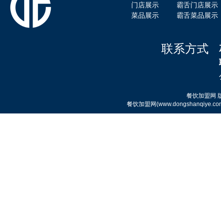
门店展示
霸舌门店展示
菜品展示
霸舌菜品展示
联系方式
霸舌酸菜牛肉米粉
餐饮加盟网
餐饮加盟网(www.dongshanqi
赤虎堂干豆角烧肉盖码饭