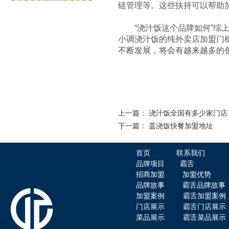
链管理等。这些扶持可以帮助
赤虎堂辣椒小炒肉盖码饭
“浇汁饭这个品牌如何”综上
小调浇汁饭的纯外卖店加盟门
不断发展，将会有越来越多的
赤虎堂火爆猪肝盖码饭
上一篇：
浇汁饭全国有多少家门店
下一篇：
盖浇饭快餐加盟地址
首页
联系我们
品牌项目
霸舌
招商加盟
加盟优势
品牌故事
霸舌品牌故事
加盟案例
霸舌加盟案例
门店展示
霸舌门店展示
赤虎堂肉末豆角盖码饭
菜品展示
霸舌菜品展示