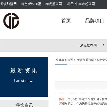
餐饮加盟网
特色餐饮加盟
赤虎堂官网
霸舌·牛肉米粉官网
霸舌酸汤肥牛粉
首页
品牌项目
热点推荐词： /
霸舌原汤牛肉丸米粉
您现在的位置：
-餐饮加盟官网
> 浇汁
最 新 资 讯
Latest news
摘要：
关于浇汁饭这个品牌如何？快
霸舌酸菜牛肉米粉
资相对较少，作为快餐行业中的领先
餐饮资讯