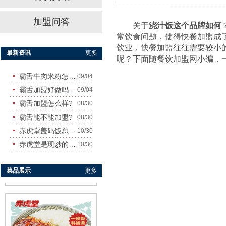
加盟问答
关于
浇汁饭这个品牌如何
常饮食问题，使得快餐加盟成
饮业，快餐加盟往往需要较小
最新资讯
更多
呢？下面随餐饮加盟网小编，
霸舌牛肉米粉怎么样
09/04
赤虎堂干豆角烧肉盖码饭
霸舌加盟好做吗?赚钱吗?
09/04
霸舌加盟怎么样?
08/30
霸舌能不能加盟?
08/30
赤虎堂盖码饭总店在哪里
10/30
赤虎堂是现炒的吗？味道怎
10/30
菜品展示
更多
赤虎堂仔姜肉丝盖码饭