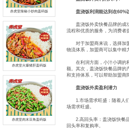
盖浇饭利润能达到在60%
赤虎堂辣椒小炒肉盖码饭
盖浇饭外卖快餐品牌的成功很
流程和优质的服务，为消费者
对于加盟商来说，选择加盟盖
物流体系，加盟商可以集中精
在利润方面，小汁小调的利润
额。其次，盖浇饭快餐品牌的
赤虎堂火爆猪肝盖码饭
和支持体系，可以帮助加盟商
盖浇饭外卖盈利潜力
1.市场需求旺盛：随着人们
场需求旺盛。
2.高回头率：盖浇饭快餐品
赤虎堂肉末豆角盖码饭
回头率和复购率。