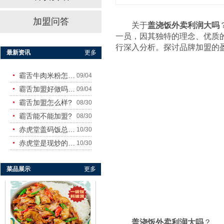
加盟问答
关于
盖浇饭外卖利润大吗
一员，因其独特的理念、优质
行深入分析。探讨品牌加盟的
最新资讯
更多
赤虎堂秘制猪肘盖码饭
霸舌牛肉米粉怎么样
09/04
霸舌加盟好做吗?赚钱吗?
09/04
霸舌加盟怎么样?
08/30
霸舌能不能加盟?
08/30
赤虎堂盖码饭总店在哪里
10/30
赤虎堂是现炒的吗？味道怎
10/30
赤虎堂小炒黄牛肉盖码饭
菜品展示
更多
盖浇饭外卖利润大吗
？