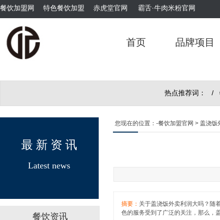
霸舌酸菜牛肉米粉
餐饮加盟网
特色餐饮加盟
赤虎堂官网
霸舌·牛肉米粉官网
首页
品牌项目
热点推荐词： /
赤虎堂干豆角烧肉盖码饭
您现在的位置：
-餐饮加盟官网
> 盖浇
最 新 资 讯
Latest news
赤虎堂仔姜肉丝盖码饭
摘要：
关于盖浇饭外卖利润大吗？随
色的服务受到了广泛的关注，那么，
餐饮资讯