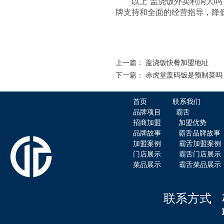
以上“盖浇饭外卖利润大吗”
牌支持和全面的经营指导，降
霸舌酸菜牛肉米粉
上一篇：
盖浇饭快餐加盟地址
下一篇：
赤虎堂盖码饭是预制菜吗
首页
联系我们
品牌项目
霸舌
招商加盟
加盟优势
品牌故事
霸舌品牌故事
赤虎堂干豆角烧肉盖码饭
加盟案例
霸舌加盟案例
门店展示
霸舌门店展示
菜品展示
霸舌菜品展示
联系方式